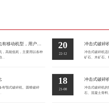
20
冲击式破碎机单机有固定机型也有移动机型，用户可根据实际情况进行选配
冲击式破碎
机，高能低耗，主要用以各种
冲击式破碎机​
22-12
..
矿石、木矿石、铅
18
比
冲击式破碎
备有颚式破碎机、圆锥破碎
冲击式破碎机的
21-08
.
石、混凝土骨料、