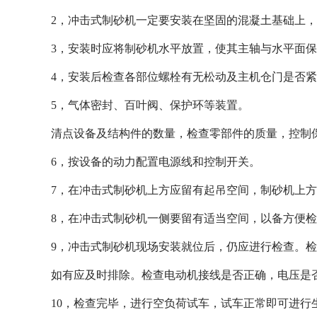
2，
冲击式制砂机
一定要安装在坚固的混凝土基础上，
3，安装时应将制砂机水平放置，使其主轴与水平面
4，安装后检查各部位螺栓有无松动及主机仓门是否
5，气体密封、百叶阀、保护环等装置。
清点设备及结构件的数量，检查零部件的质量，控制
6，按设备的动力配置电源线和控制开关。
7，在
冲击式制砂机
上方应留有起吊空间，制砂机上
8，在
冲击式制砂机
一侧要留有适当空间，以备方便检
9，
冲击式制砂机
现场安装就位后，仍应进行检查。检
如有应及时排除。检查电动机接线是否正确，电压是
10，检查完毕，进行空负荷试车，试车正常即可进行