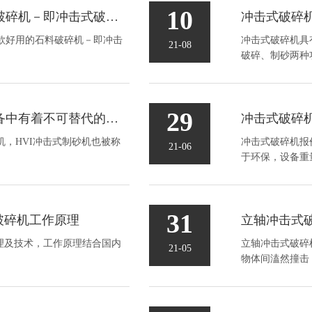
10
富康机械介绍一款好用的石料破碎机－即冲击式破碎机
款好用的石料破碎机－即冲击
冲击式破碎机​
21-08
破碎、制砂两种功
29
冲击式破碎机在矿石细破碎设备中有着不可替代的作用
，HVI冲击式制砂机也被称
冲击式破碎机报
21-06
于环保，设备重量
31
破碎机工作原理
立轴冲击式
理及技术，工作原理​结合国内
立轴冲击式破碎
21-05
物体间溘然撞击，