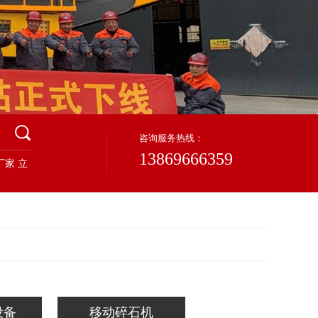
咨询服务热线：
13869666359
厂家
立
设备
移动碎石机