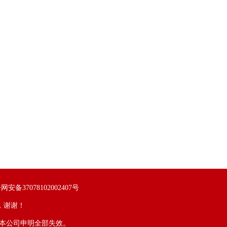
网安备37078102002407号
，谢谢！
，本公司申明全部失效。